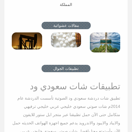
المملكة
هذه أوقات
منتجع
استخدام أدوية
“بورغنستوك
النفط
مقالات عشوائية
الغدة خلال
بحيرة
تراج
شهر رمضان..
لوسيرن”
أعلن ديوان المظالم عن إنجاز مركز إدارة العمليات القضائية لـ
آ
لصحتك تعرّف
يستقبل زواره
عليها
من المملكة
1,146,846 طلبًا قضائيًا خلال الفترة...
اختر
والخليج
الصحة
اخترنا لكم
تطبيقات الجوال
تطبيقات شات سعودي ود
تطبيق شات دردشة سعودي ود الصوتية تأسست الدردشة عام
2014م شات صوتي سعودي خليجي عربي خليجي ترفيهي
متكامل حتى الآن حمل تطبيقنا عبر متجر ابل ستور للايفون
والايباد والايبود والاندرويد يدعم جميع اجهزة الهواتف الحديثه حمل
الآن وأستمتع معنا بافضل شات صوتي سعودي خليجي عربي