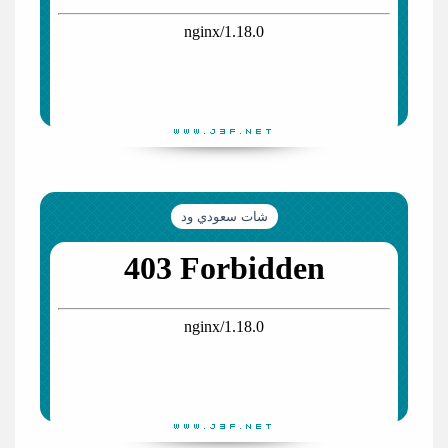
شات سعودي ود