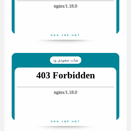
شات سعودي ود