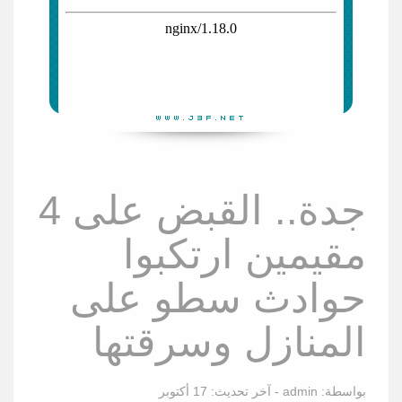
جدة.. القبض على 4
مقيمين ارتكبوا
حوادث سطو على
المنازل وسرقتها
بواسطة:
admin
- آخر تحديث:
17 أكتوبر