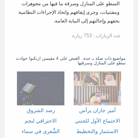
السطو على المنازل وسرقة ما فيها من مجوهرات
ومقتنيات، وجرى إيقافهم واتخاذ الإجراءات النظامية
بحقهم وإحالتهم إلى النيابة العامة.
عدد الزيارات : 753 زيارة
مواضيع ذات صلة بـ جدة.. القبض على 4 مقيمين ارتكبوا حوادث
سطو على المنازل وسرقتها
أمير جازان يرأس
رصد الشروق
الاجتماع الأول للجنتي
الاحتراقي لنجم
الاستثمار والتخطيط
الشِّعرى في سماء