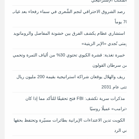
رصد الشروق الاحتراقي لنجم الشِّعرى في سماء رفحاء بعد غياب
70 يوماً
استشاري عظام يكشف الفرق بين خشونة المفاصل والروماتويد
ومتى تُجدي «الإبر الزيتية»
خبيرة تغذية: قشرة الكيوي تحتوي 30% من ألياف الثمرة وتحمي
من سرطان القولون
ريف والهلال يوقعان شراكة استراتيجية بقيمة 200 مليون ريال
حتى عام 2031
مذكرات سرية تكشف: FBI فتح تحقيقًا للتأكد مما إذا كان
«ترامب» عميلًا روسيًا
الكويت تدين الاعتداءات الإيرانية بطائرات مسيّرة وتحتفظ بحقها
في الرد