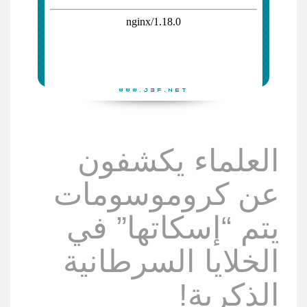
العلماء يكشفون
عن كروموسومات
يتم “إسكاتها” في
الخلايا السرطانية
الذكرية!