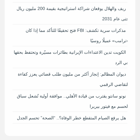
ريف والهلال يوقعان شراكة استراتيجية بقيمة 200 مليون ريال
حتى عام 2031
مذكرات سرية تكشف: FBI فتح تحقيقًا للتأكد مما إذا كان
«ترامب» عميلًا روسيًا
الكويت تدين الاعتداءات الإيرانية بطائرات مسيّرة وتحتفظ بحقها
في الرد
ديوان المظالم: إنجاز أكثر من مليون طلب قضائي يعزز كفاءة
التقاضي الرقمي
نونو سانتو يقترب من قيادة الأهلي.. موافقة أولية تُشعل سباق
الحسم مع فيتور بيريرا
هل يرفع الصيام المتقطع خطر الوفاة؟.. “الصحة” تحسم الجدل