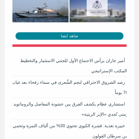
شاهد ايضا
أمير جازان يرأس الاجتماع الأول للجنتي الاستثمار والتخطيط
بالمكتب الإستراتيجي
رصد الشروق الاحتراقي لنجم الشِّعرى في سماء رفحاء بعد غياب
70 يوماً
استشاري عظام يكشف الفرق بين خشونة المفاصل والروماتويد
ومتى تُجدي «الإبر الزيتية»
خبيرة تغذية: قشرة الكيوي تحتوي 30% من ألياف الثمرة وتحمي
من سرطان القولون