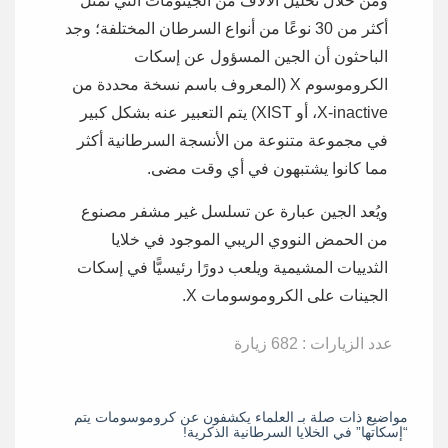
ومن خلال تحليل الآلاف من الجينومات التي تمثل
أكثر من 30 نوعًا من أنواع السرطان المختلفة؛ وجد
الباحثون أن الجين المسؤول عن إسكات
الكروموسوم X (المعروف باسم نسخة محددة من
X-inactive، أو XIST) يتم التعبير عنه بشكل كبير
في مجموعة متنوعة من الأنسجة السرطانية أكثر
مما كانوا يشتبهون في أي وقت مضى.
ويُعد الجين عبارة عن تسلسل غير مشفر مصنوع
من الحمض النووي الريبي الموجود في خلايا
الثدييات المشيمية ويلعب دورًا رئيسيًّا في إسكات
الجينات على الكروموسومات X.
عدد الزيارات : 682 زيارة
مواضيع ذات صلة بـ العلماء يكشفون عن كروموسومات يتم
“إسكاتها” في الخلايا السرطانية الذكرية!