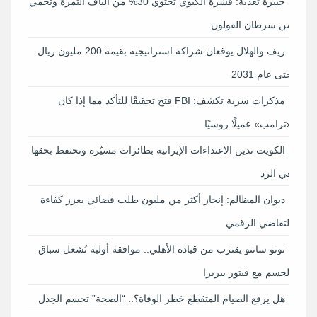
خبيرة تغذية: قشرة الكيوي تحتوي 30% من ألياف الثمرة وتحمي
من سرطان القولون
ريف والهلال يوقعان شراكة استراتيجية بقيمة 200 مليون ريال
حتى عام 2031
مذكرات سرية تكشف: FBI فتح تحقيقًا للتأكد مما إذا كان
«ترامب» عميلًا روسيًا
الكويت تدين الاعتداءات الإيرانية بطائرات مسيّرة وتحتفظ بحقها
في الرد
ديوان المظالم: إنجاز أكثر من مليون طلب قضائي يعزز كفاءة
التقاضي الرقمي
نونو سانتو يقترب من قيادة الأهلي.. موافقة أولية تُشعل سباق
الحسم مع فيتور بيريرا
هل يرفع الصيام المتقطع خطر الوفاة؟.. “الصحة” تحسم الجدل