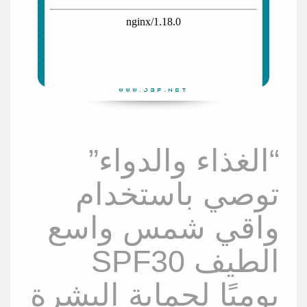
“الغذاء والدواء”
توصي باستخدام
واقي شمس واسع
الطيف SPF30
يوميًا لحماية البشرة