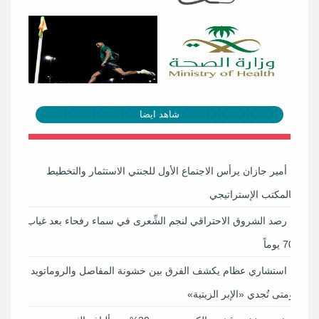
شاهد ايضا
أمير جازان يرأس الاجتماع الأول للجنتي الاستثمار والتخطيط
بالمكتب الإستراتيجي
رصد الشروق الاحتراقي لنجم الشِّعرى في سماء رفحاء بعد غياب
70 يوماً
استشاري عظام يكشف الفرق بين خشونة المفاصل والروماتويد
ومتى تُجدي «الإبر الزيتية»