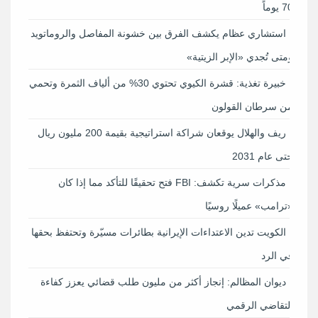
70 يوماً
استشاري عظام يكشف الفرق بين خشونة المفاصل والروماتويد
ومتى تُجدي «الإبر الزيتية»
خبيرة تغذية: قشرة الكيوي تحتوي 30% من ألياف الثمرة وتحمي
من سرطان القولون
ريف والهلال يوقعان شراكة استراتيجية بقيمة 200 مليون ريال
حتى عام 2031
مذكرات سرية تكشف: FBI فتح تحقيقًا للتأكد مما إذا كان
«ترامب» عميلًا روسيًا
الكويت تدين الاعتداءات الإيرانية بطائرات مسيّرة وتحتفظ بحقها
في الرد
ديوان المظالم: إنجاز أكثر من مليون طلب قضائي يعزز كفاءة
التقاضي الرقمي