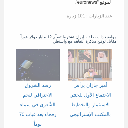
لموقع “euronews”.
عدد الزيارات : 101 زيارة
مواضيع ذات صلة بـ إيران تشترط تسلّم 12 مليار دولار فوراً
مقابل توقيع مذكرة التفاهم مع واشنطن
أمير جازان يرأس
رصد الشروق
الاجتماع الأول للجنتي
الاحتراقي لنجم
الاستثمار والتخطيط
الشِّعرى في سماء
بالمكتب الإستراتيجي
رفحاء بعد غياب 70
يوماً